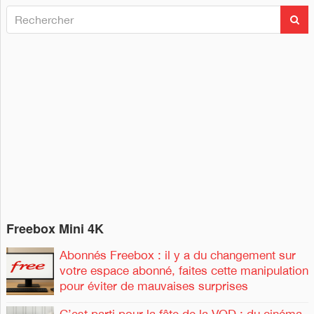
R
R
e
e
c
c
h
h
e
e
r
c
r
h
c
e
h
r
e
r
:
Freebox Mini 4K
Abonnés Freebox : il y a du changement sur
votre espace abonné, faites cette manipulation
pour éviter de mauvaises surprises
C’est parti pour la fête de la VOD : du cinéma