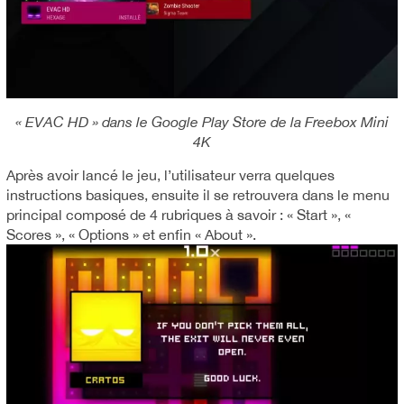
« EVAC HD » dans le Google Play Store de la Freebox Mini
4K
Après avoir lancé le jeu, l’utilisateur verra quelques
instructions basiques, ensuite il se retrouvera dans le menu
principal composé de 4 rubriques à savoir : « Start », «
Scores », « Options » et enfin « About ».