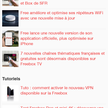
et Box de SFR
:
Free améliore et optimise ses répéteurs WiFi
avec une nouvelle mise à jour
Free lance une nouvelle version de son
application officielle, plus optimisée sur
iPhone
7 nouvelles chaînes thématiques françaises et
gratuites sont désormais disponibles sur
Freebox TV
Tutoriels
Tuto : comment activer le nouveau VPN
disponible sur la Freebox
Test Freebox Pop et mini 4K : découvrez une