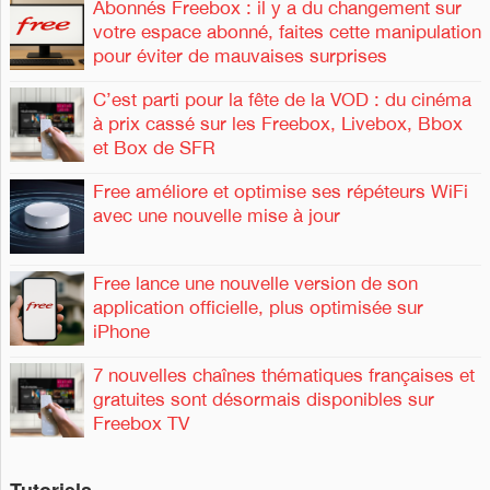
r
Abonnés Freebox : il y a du changement sur
c
r
votre espace abonné, faites cette manipulation
h
c
pour éviter de mauvaises surprises
e
h
r
e
C’est parti pour la fête de la VOD : du cinéma
r
à prix cassé sur les Freebox, Livebox, Bbox
et Box de SFR
:
Free améliore et optimise ses répéteurs WiFi
avec une nouvelle mise à jour
Free lance une nouvelle version de son
application officielle, plus optimisée sur
iPhone
7 nouvelles chaînes thématiques françaises et
gratuites sont désormais disponibles sur
Freebox TV
Tutoriels