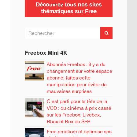
Découvrez tous nos sites
thématiques sur Free
R
R
e
e
c
c
h
h
Freebox Mini 4K
e
e
r
c
r
Abonnés Freebox : il y a du
h
c
changement sur votre espace
e
h
r
abonné, faites cette
e
manipulation pour éviter de
r
mauvaises surprises
C’est parti pour la fête de la
:
VOD : du cinéma à prix cassé
sur les Freebox, Livebox,
Bbox et Box de SFR
Free améliore et optimise ses