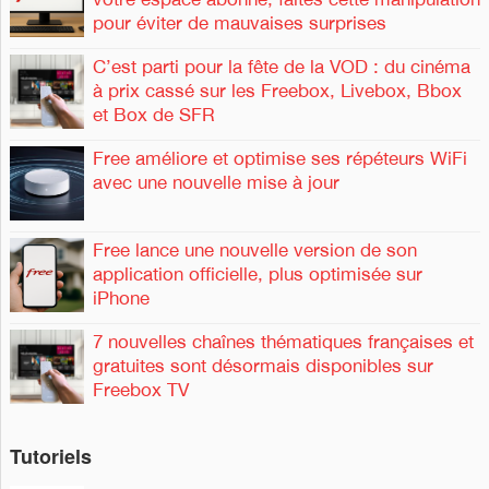
h
c
pour éviter de mauvaises surprises
e
h
r
e
C’est parti pour la fête de la VOD : du cinéma
r
à prix cassé sur les Freebox, Livebox, Bbox
et Box de SFR
:
Free améliore et optimise ses répéteurs WiFi
avec une nouvelle mise à jour
Free lance une nouvelle version de son
application officielle, plus optimisée sur
iPhone
7 nouvelles chaînes thématiques françaises et
gratuites sont désormais disponibles sur
Freebox TV
Tutoriels